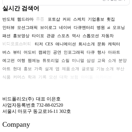
실시간 검색어
반도체
웹드라마
휴롬
포토샵
커피
스케치
기업홍보
횟집
인터뷰
모션그래픽
브이로그
네이버
다큐멘터리
병원
ai
오프닝
패션
홍보영상
타이포
관광
스포츠
역사
스톱모션
자동차
비디오로스터리
티저
CES
애니메이션
회사소개
문화
캐릭터
버스
뷰티
어도비
캠페인
공연
인포그래픽
다큐
행사
아파트
예고편
여행
웹예능
튜토리얼
쇼릴
미니멀
삼성
교육
소개
분양
아트
현대
홍보
가족
설계
앱
제품 소개
글로벌
기능 소개
부산
식품
커머스
학과
기록
모션
대학
보험
아이돌
아카이브
비드폴리오(주) 대표 이은호
사업자등록번호 732-88-02520
서울시 마포구 동교로16-11 302호
Company