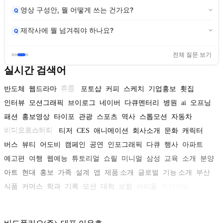
영상 구성안, 뭘 어떻게 쓰는 건가요?
Q
제작사에 뭘 넘겨줘야 하나요?
Q
전체 질문 보기
실시간 검색어
반도체
웹드라마
휴롬
포토샵
커피
스케치
기업홍보
횟집
인터뷰
모션그래픽
브이로그
네이버
다큐멘터리
병원
ai
오프닝
패션
홍보영상
타이포
관광
스포츠
역사
스톱모션
자동차
비디오로스터리
티저
CES
애니메이션
회사소개
문화
캐릭터
버스
뷰티
어도비
캠페인
공연
인포그래픽
다큐
행사
아파트
예고편
여행
웹예능
튜토리얼
쇼릴
미니멀
삼성
교육
소개
분양
아트
현대
홍보
가족
설계
앱
제품 소개
글로벌
기능 소개
부산
식품
커머스
학과
기록
모션
대학
보험
아이돌
아카이브