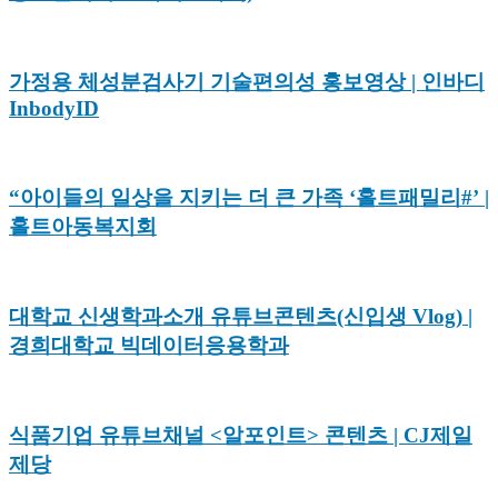
가정용 체성분검사기 기술편의성 홍보영상 | 인바디
InbodyID
“아이들의 일상을 지키는 더 큰 가족 ‘홀트패밀리#’ |
홀트아동복지회
대학교 신생학과소개 유튜브콘텐츠(신입생 Vlog) |
경희대학교 빅데이터응용학과
식품기업 유튜브채널 <알포인트> 콘텐츠 | CJ제일
제당