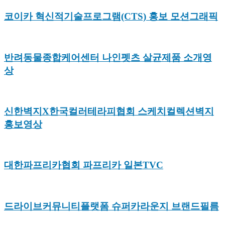
코이카 혁신적기술프로그램(CTS) 홍보 모션그래픽
반려동물종합케어센터 나인펫츠 살균제품 소개영
상
신한벽지X한국컬러테라피협회 스케치컬렉션벽지
홍보영상
대한파프리카협회 파프리카 일본TVC
드라이브커뮤니티플랫폼 슈퍼카라운지 브랜드필름