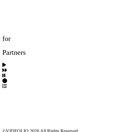
포트폴리오 탐색
제작사 탐색
프로젝트 등록
FAQ
for
Partners
파트너스 가입
포트폴리오 등록
프로필 수정
근황 업데이트
FAQ
©VIDFOLIO 2026 All Rights Reserved.