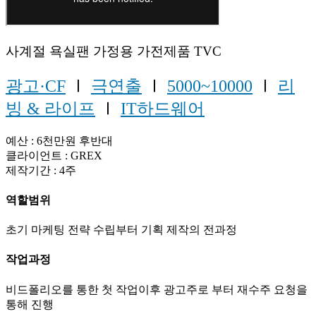
사계절 욕실팬 가정용 가전제품 TVC
광고·CF
Ⅰ
극연출
Ⅰ
5000~10000
Ⅰ
리
빙 & 라이프
Ⅰ
IT하드웨어
예산 : 6천만원 후반대
클라이언트 : GREX
제작기간 : 4주
역할범위
초기 마케팅 전략 수립부터 기획 제작의 전과정
작업과정
비드폴리오를 통한 첫 작업이후 광고주로 부터 재수주 요청을
통해 진행