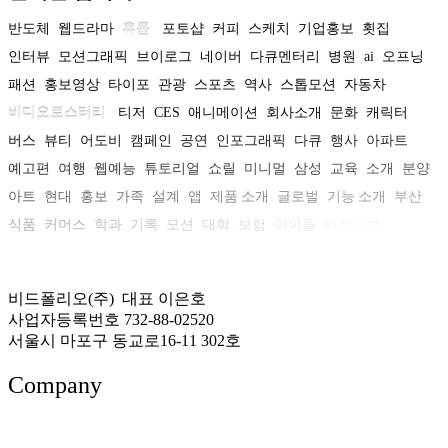
반도체
웹드라마
휴롬
포토샵
커피
스케치
기업홍보
횟집
인터뷰
모션그래픽
브이로그
네이버
다큐멘터리
병원
ai
오프닝
패션
홍보영상
타이포
관광
스포츠
역사
스톱모션
자동차
비디오로스터리
티저
CES
애니메이션
회사소개
문화
캐릭터
버스
뷰티
어도비
캠페인
공연
인포그래픽
다큐
행사
아파트
예고편
여행
웹예능
튜토리얼
쇼릴
미니멀
삼성
교육
소개
분양
아트
현대
홍보
가족
설계
앱
제품 소개
글로벌
기능 소개
부산
식품
커머스
학과
기록
모션
대학
보험
아이돌
아카이브
비드폴리오(주) 대표 이은호
사업자등록번호 732-88-02520
서울시 마포구 동교로16-11 302호
Company
About US