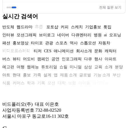
전체 질문 보기
실시간 검색어
반도체
웹드라마
휴롬
포토샵
커피
스케치
기업홍보
횟집
인터뷰
모션그래픽
브이로그
네이버
다큐멘터리
병원
ai
오프닝
패션
홍보영상
타이포
관광
스포츠
역사
스톱모션
자동차
비디오로스터리
티저
CES
애니메이션
회사소개
문화
캐릭터
버스
뷰티
어도비
캠페인
공연
인포그래픽
다큐
행사
아파트
예고편
여행
웹예능
튜토리얼
쇼릴
미니멀
삼성
교육
소개
분양
아트
현대
홍보
가족
설계
앱
제품 소개
글로벌
기능 소개
부산
식품
커머스
학과
기록
모션
대학
보험
아이돌
아카이브
비드폴리오(주) 대표 이은호
사업자등록번호 732-88-02520
서울시 마포구 동교로16-11 302호