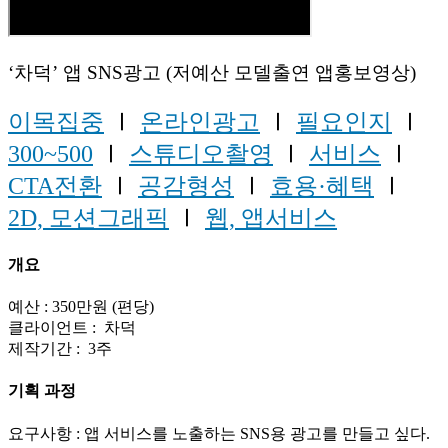
‘차덕’ 앱 SNS광고 (저예산 모델출연 앱홍보영상)
이목집중
Ⅰ
온라인광고
Ⅰ
필요인지
Ⅰ
300~500
Ⅰ
스튜디오촬영
Ⅰ
서비스
Ⅰ
CTA전환
Ⅰ
공감형성
Ⅰ
효용·혜택
Ⅰ
2D, 모션그래픽
Ⅰ
웹, 앱서비스
개요
예산 : 350만원 (편당)
클라이언트 : 차덕
제작기간 : 3주
기획 과정
요구사항 : 앱 서비스를 노출하는 SNS용 광고를 만들고 싶다.