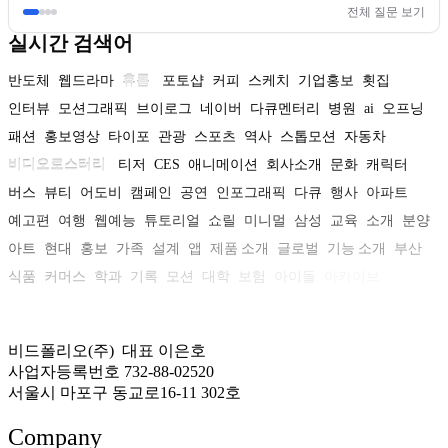
전체 질문 보기
실시간 검색어
반도체
웹드라마
휴롬
포토샵
커피
스케치
기업홍보
횟집
인터뷰
모션그래픽
브이로그
네이버
다큐멘터리
병원
ai
오프닝
패션
홍보영상
타이포
관광
스포츠
역사
스톱모션
자동차
비디오로스터리
티저
CES
애니메이션
회사소개
문화
캐릭터
버스
뷰티
어도비
캠페인
공연
인포그래픽
다큐
행사
아파트
예고편
여행
웹예능
튜토리얼
쇼릴
미니멀
삼성
교육
소개
분양
아트
현대
홍보
가족
설계
앱
제품 소개
글로벌
기능 소개
부산
식품
커머스
학과
기록
모션
대학
보험
아이돌
아카이브
비드폴리오(주) 대표 이은호
사업자등록번호 732-88-02520
서울시 마포구 동교로16-11 302호
Company