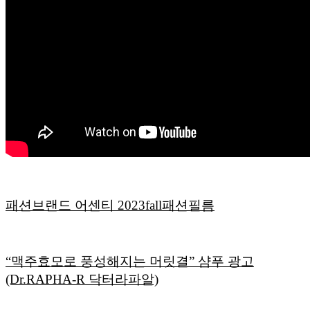
패션브랜드 어센티 2023fall패션필름
“맥주효모로 풍성해지는 머릿결” 샴푸 광고
(Dr.RAPHA-R 닥터라파알)