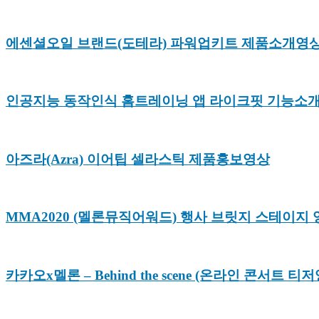
에센셜오일 브랜드(도테라) 파워업키트 제품소개영
인공지능 동작인식 홈트레이닝 앱 라이크핏 기능소개
아즈라(Azra) 이어팁 셀라스틱 제품홍보영상
MMA2020 (멜론뮤직어워드) 행사 브릿지 스테이지 영상 
카카오x멜론 – Behind the scene (온라인 콘서트 티