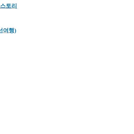
러 스토리
랜선여행)