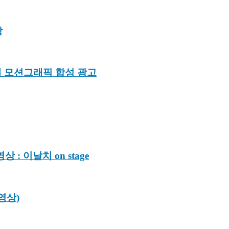
상
 모션그래픽 합성 광고
: 이날치 on stage
저영상)