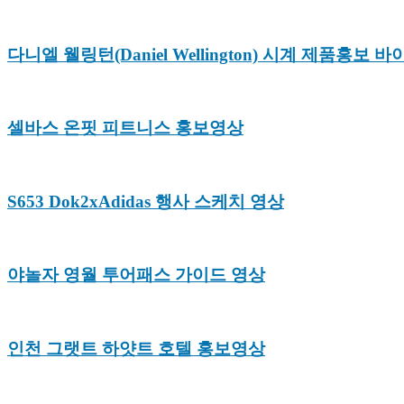
다니엘 웰링턴(Daniel Wellington) 시계 제품홍보 
셀바스 온핏 피트니스 홍보영상
S653 Dok2xAdidas 행사 스케치 영상
야놀자 영월 투어패스 가이드 영상
인천 그랫트 하얏트 호텔 홍보영상