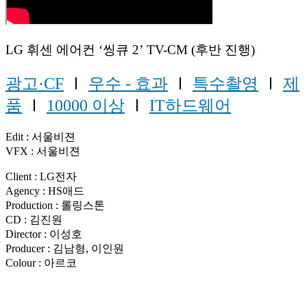
LG 휘센 에어컨 ‘씽큐 2’ TV-CM (후반 진행)
광고·CF
Ⅰ
우수 - 효과
Ⅰ
특수촬영
Ⅰ
제
품
Ⅰ
10000 이상
Ⅰ
IT하드웨어
Edit : 서울비젼
VFX : 서울비젼
Client : LG전자
Agency : HS애드
Production : 롤링스톤
CD : 김진원
Director : 이성호
Producer : 김남형, 이인원
Colour : 아르코