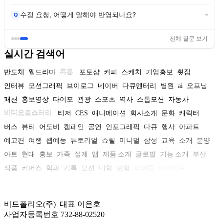
수정 요청, 어떻게 말해야 반영되나요?
Q
전체 질문 보기
실시간 검색어
반도체
웹드라마
휴롬
포토샵
커피
스케치
기업홍보
횟집
인터뷰
모션그래픽
브이로그
네이버
다큐멘터리
병원
ai
오프닝
패션
홍보영상
타이포
관광
스포츠
역사
스톱모션
자동차
비디오로스터리
티저
CES
애니메이션
회사소개
문화
캐릭터
버스
뷰티
어도비
캠페인
공연
인포그래픽
다큐
행사
아파트
예고편
여행
웹예능
튜토리얼
쇼릴
미니멀
삼성
교육
소개
분양
아트
현대
홍보
가족
설계
앱
제품 소개
글로벌
기능 소개
부산
식품
커머스
학과
기록
모션
대학
보험
아이돌
아카이브
비드폴리오(주) 대표 이은호
사업자등록번호 732-88-02520