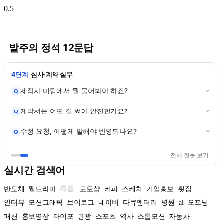
발주의 정석 12문답
4단계
심사·계약 실무
제작사 미팅에서 뭘 물어봐야 하죠?
Q
계약서는 어떤 걸 써야 안전한가요?
Q
수정 요청, 어떻게 말해야 반영되나요?
Q
전체 질문 보기
실시간 검색어
반도체
웹드라마
휴롬
포토샵
커피
스케치
기업홍보
횟집
인터뷰
모션그래픽
브이로그
네이버
다큐멘터리
병원
ai
오프닝
패션
홍보영상
타이포
관광
스포츠
역사
스톱모션
자동차