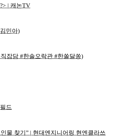
> | 캐논TV
 김민아)
#솔직잡담 #한솔오락관 #한쏠달쏭)
타필드
인물 찾기” | 현대엔지니어링 현엔클라쓰