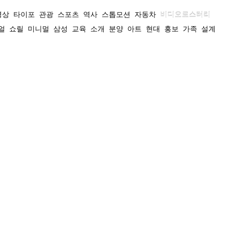
영상
타이포
관광
스포츠
역사
스톱모션
자동차
비디오로스터리
얼
쇼릴
미니멀
삼성
교육
소개
분양
아트
현대
홍보
가족
설계