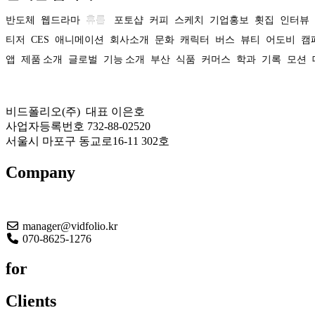
반도체
웹드라마
휴롬
포토샵
커피
스케치
기업홍보
횟집
인터뷰
티저
CES
애니메이션
회사소개
문화
캐릭터
버스
뷰티
어도비
캠
앱
제품 소개
글로벌
기능 소개
부산
식품
커머스
학과
기록
모션
비드폴리오(주) 대표 이은호
사업자등록번호 732-88-02520
서울시 마포구 동교로16-11 302호
Company
About US
manager@vidfolio.kr
070-8625-1276
for
Clients