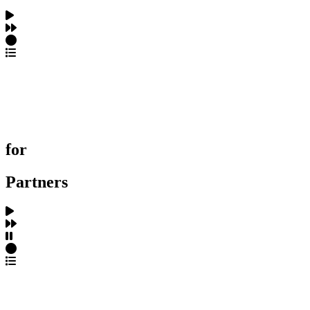
포트폴리오 탐색
제작사 탐색
프로젝트 등록
FAQ
for
Partners
파트너스 가입
포트폴리오 등록