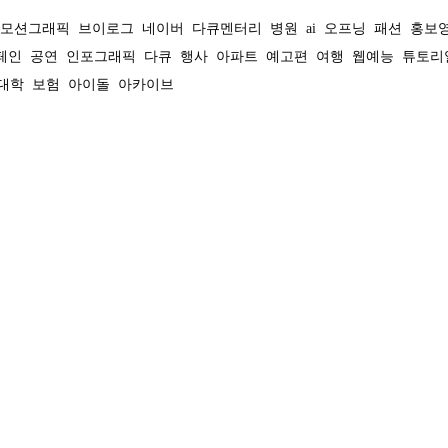
모션그래픽
브이로그
네이버
다큐멘터리
병원
ai
오프닝
패션
홍보
페인
공연
인포그래픽
다큐
행사
아파트
예고편
여행
웹예능
튜토리
대학
보험
아이돌
아카이브