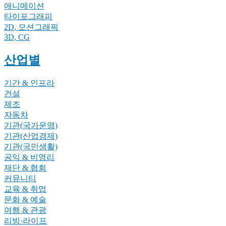
애니메이션
타이포그래피
2D, 모션그래픽
3D, CG
산업별
기간 & 인프라
건설
제조
자동차
기관(국가운영)
기관(산업경제)
기관(국민생활)
공익 & 비영리
재단 & 협회
커뮤니티
교육 & 취업
문화 & 예술
여행 & 관광
리빙·라이프