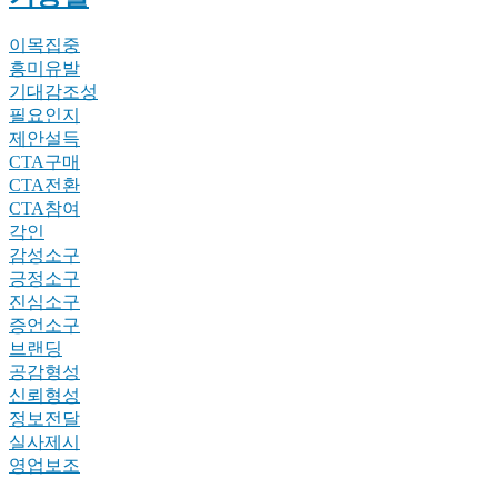
이목집중
흥미유발
기대감조성
필요인지
제안설득
CTA구매
CTA전환
CTA참여
각인
감성소구
긍정소구
진심소구
증언소구
브랜딩
공감형성
신뢰형성
정보전달
실사제시
영업보조