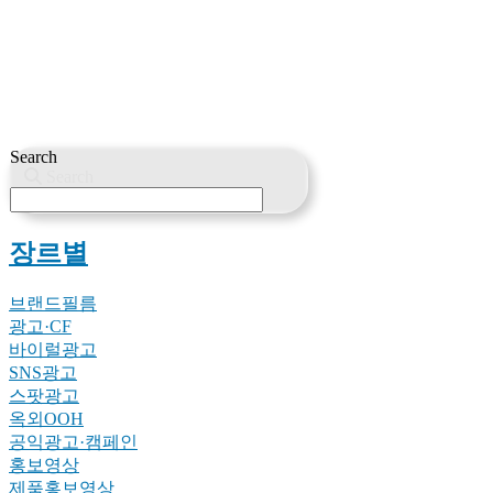
Search
Search
장르별
브랜드필름
광고·CF
바이럴광고
SNS광고
스팟광고
옥외OOH
공익광고·캠페인
홍보영상
제품홍보영상