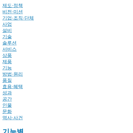
제도·정책
비전·미션
기업·조직·단체
사업
설비
기술
솔루션
서비스
상품
제품
기능
방법·원리
품질
효용·혜택
성과
공간
인물
문화
역사·사건
기능별