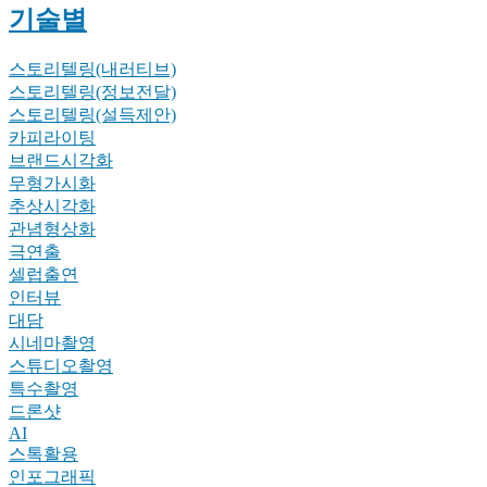
기술별
스토리텔링(내러티브)
스토리텔링(정보전달)
스토리텔링(설득제안)
카피라이팅
브랜드시각화
무형가시화
추상시각화
관념형상화
극연출
셀럽출연
인터뷰
대담
시네마촬영
스튜디오촬영
특수촬영
드론샷
AI
스톡활용
인포그래픽