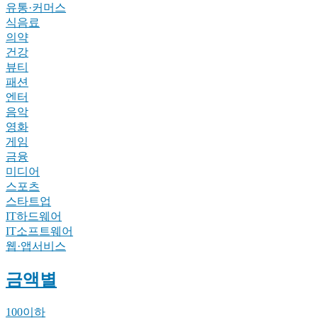
유통·커머스
식음료
의약
건강
뷰티
패션
엔터
음악
영화
게임
금융
미디어
스포츠
스타트업
IT하드웨어
IT소프트웨어
웹·앱서비스
금액별
100이하