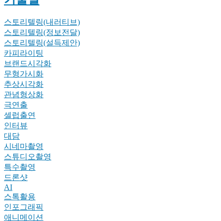
스토리텔링(내러티브)
스토리텔링(정보전달)
스토리텔링(설득제안)
카피라이팅
브랜드시각화
무형가시화
추상시각화
관념형상화
극연출
셀럽출연
인터뷰
대담
시네마촬영
스튜디오촬영
특수촬영
드론샷
AI
스톡활용
인포그래픽
애니메이션