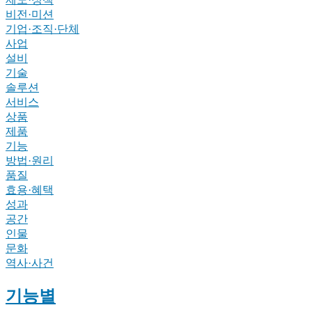
비전·미션
기업·조직·단체
사업
설비
기술
솔루션
서비스
상품
제품
기능
방법·원리
품질
효용·혜택
성과
공간
인물
문화
역사·사건
기능별