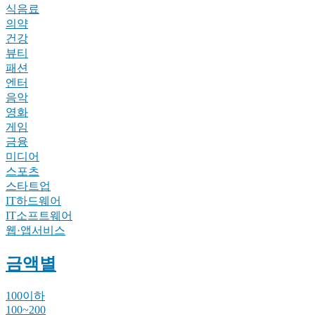
식음료
의약
건강
뷰티
패션
엔터
음악
영화
게임
금융
미디어
스포츠
스타트업
IT하드웨어
IT소프트웨어
웹·앱서비스
금액별
100이하
100~200