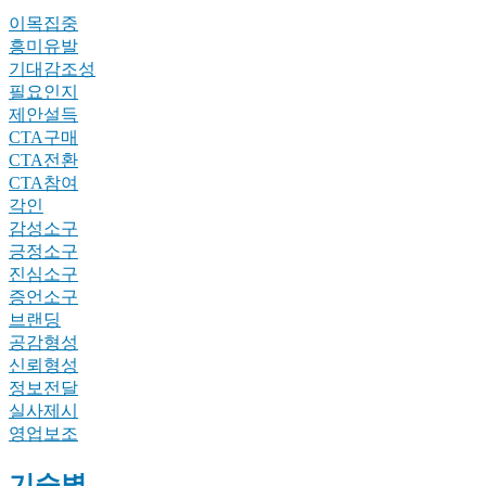
이목집중
흥미유발
기대감조성
필요인지
제안설득
CTA구매
CTA전환
CTA참여
각인
감성소구
긍정소구
진심소구
증언소구
브랜딩
공감형성
신뢰형성
정보전달
실사제시
영업보조
기술별