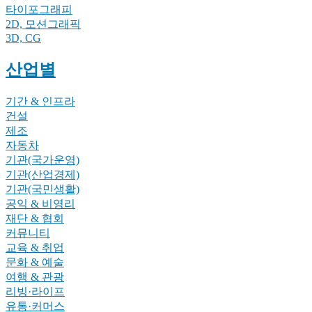
타이포그래피
2D, 모션그래픽
3D, CG
산업별
기간 & 인프라
건설
제조
자동차
기관(국가운영)
기관(산업경제)
기관(국민생활)
공익 & 비영리
재단 & 협회
커뮤니티
교육 & 취업
문화 & 예술
여행 & 관광
리빙·라이프
유통·커머스