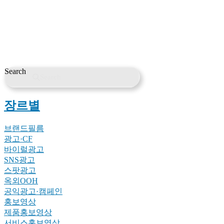
Search
Search
장르별
브랜드필름
광고·CF
바이럴광고
SNS광고
스팟광고
옥외OOH
공익광고·캠페인
홍보영상
제품홍보영상
서비스홍보영상