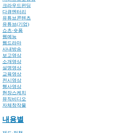
크라우드펀딩
다큐멘터리
유튜브콘텐츠
유튜브(기업)
쇼츠·숏폼
웹예능
웹드라마
사내방송
보고영상
소개영상
설명영상
교육영상
전시영상
행사영상
현장스케치
뮤직비디오
자체창작물
내용별
제도·정책