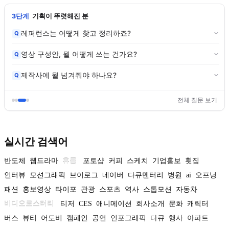
3단계
기획이 뚜렷해진 분
레퍼런스는 어떻게 찾고 정리하죠?
Q
영상 구성안, 뭘 어떻게 쓰는 건가요?
Q
제작사에 뭘 넘겨줘야 하나요?
Q
전체 질문 보기
실시간 검색어
반도체
웹드라마
휴롬
포토샵
커피
스케치
기업홍보
횟집
인터뷰
모션그래픽
브이로그
네이버
다큐멘터리
병원
ai
오프닝
패션
홍보영상
타이포
관광
스포츠
역사
스톱모션
자동차
비디오로스터리
티저
CES
애니메이션
회사소개
문화
캐릭터
버스
뷰티
어도비
캠페인
공연
인포그래픽
다큐
행사
아파트