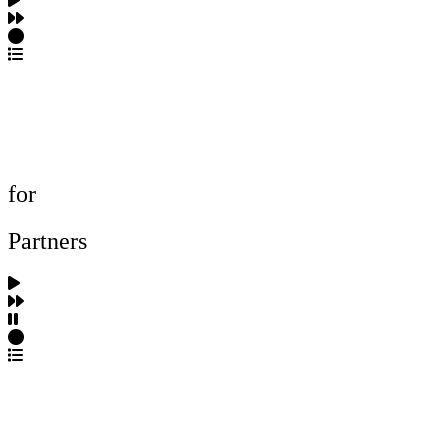
포트폴리오 탐색
제작사 탐색
프로젝트 등록
FAQ
for
Partners
파트너스 가입
포트폴리오 등록
프로필 수정