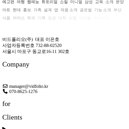
예고편
여행
웹예능
튜토리얼
쇼릴
미니멀
삼성
교육
소개
분양
아트
현대
홍보
가족
설계
앱
제품 소개
글로벌
기능 소개
부산
식품
커머스
학과
기록
모션
대학
보험
아이돌
아카이브
비드폴리오(주) 대표 이은호
사업자등록번호 732-88-02520
서울시 마포구 동교로16-11 302호
Company
About US
manager@vidfolio.kr
070-8625-1276
for
Clients