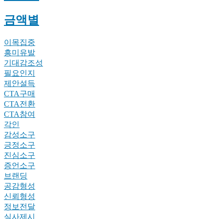
금액별
이목집중
흥미유발
기대감조성
필요인지
제안설득
CTA구매
CTA전환
CTA참여
각인
감성소구
긍정소구
진심소구
증언소구
브랜딩
공감형성
신뢰형성
정보전달
실사제시