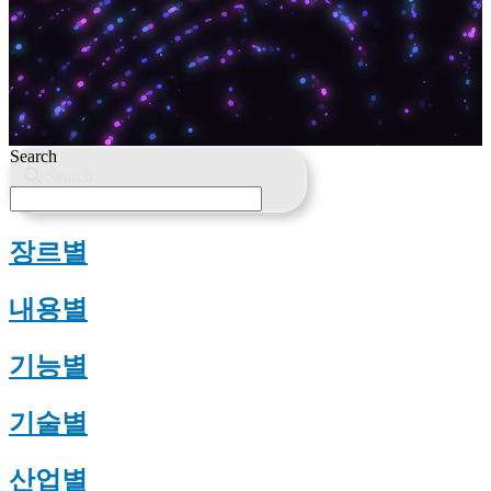
Search
Search
장르별
내용별
기능별
기술별
산업별