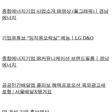
종합에너지기업 사업소개 IR영상 (풀그래픽)ㅣ경남
에너지
기업유튜브 “임직원오락실” 예능ㅣLG D&O
종합에너지기업 IR커뮤니케이션 브랜드필름ㅣ경남
에너지
공공민간배달앱 콜라보 혜택프로모션 옥외광고세
로형 | 서울배달X땡겨요
DL건설 기업 홍보영상