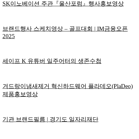
SK이노베이션 주관『울산포럼』행사홍보영상
브랜드행사 스케치영상 – 골프대회 | IM금융오픈
2025
세이프 K 유튜버 일주어터의 생존수첩
겨드랑이냄새제거 혁신하드웨어 플라데오(PlaDeo)
제품홍보영상
기관 브랜드필름 | 경기도 일자리재단