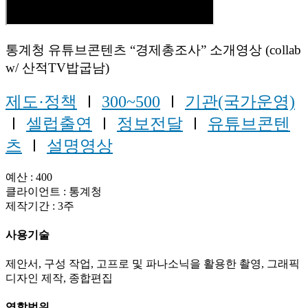
통계청 유튜브콘텐츠 “경제총조사” 소개영상 (collab
w/ 산적TV밥굽남)
제도·정책
Ⅰ
300~500
Ⅰ
기관(국가운영)
Ⅰ
셀럽출연
Ⅰ
정보전달
Ⅰ
유튜브콘텐
츠
Ⅰ
설명영상
예산 : 400
클라이언트 : 통계청
제작기간 : 3주
사용기술
제안서, 구성 작업, 고프로 및 파나소닉을 활용한 촬영, 그래픽
디자인 제작, 종합편집
역할범위