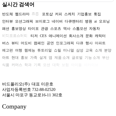
실시간 검색어
반도체
웹드라마
휴롬
포토샵
커피
스케치
기업홍보
횟집
인터뷰
모션그래픽
브이로그
네이버
다큐멘터리
병원
ai
오프닝
패션
홍보영상
타이포
관광
스포츠
역사
스톱모션
자동차
비디오로스터리
티저
CES
애니메이션
회사소개
문화
캐릭터
버스
뷰티
어도비
캠페인
공연
인포그래픽
다큐
행사
아파트
예고편
여행
웹예능
튜토리얼
쇼릴
미니멀
삼성
교육
소개
분양
아트
현대
홍보
가족
설계
앱
제품 소개
글로벌
기능 소개
부산
식품
커머스
학과
기록
모션
대학
보험
아이돌
아카이브
비드폴리오(주) 대표 이은호
사업자등록번호 732-88-02520
서울시 마포구 동교로16-11 302호
Company