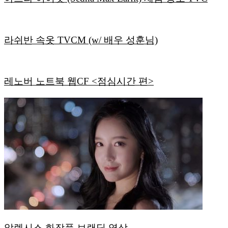
라쉬반 속옷 TVCM (w/ 배우 성훈님)
레노버 노트북 웹CF <점심시간 편>
알렉시스 화장품 브랜딩 영상