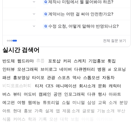
제작사 미팅에서 뭘 물어봐야 하죠?
Q
계약서는 어떤 걸 써야 안전한가요?
Q
수정 요청, 어떻게 말해야 반영되나요?
Q
전체 질문 보기
실시간 검색어
반도체
웹드라마
휴롬
포토샵
커피
스케치
기업홍보
횟집
인터뷰
모션그래픽
브이로그
네이버
다큐멘터리
병원
ai
오프닝
패션
홍보영상
타이포
관광
스포츠
역사
스톱모션
자동차
비디오로스터리
티저
CES
애니메이션
회사소개
문화
캐릭터
버스
뷰티
어도비
캠페인
공연
인포그래픽
다큐
행사
아파트
예고편
여행
웹예능
튜토리얼
쇼릴
미니멀
삼성
교육
소개
분양
아트
현대
홍보
가족
설계
앱
제품 소개
글로벌
기능 소개
부산
식품
커머스
학과
기록
모션
대학
보험
아이돌
아카이브