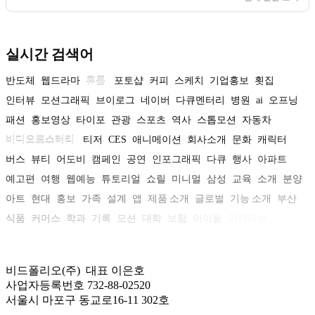
실시간 검색어
반도체
웹드라마
휴롬
포토샵
커피
스케치
기업홍보
횟집
인터뷰
모션그래픽
브이로그
네이버
다큐멘터리
병원
ai
오프닝
패션
홍보영상
타이포
관광
스포츠
역사
스톱모션
자동차
비디오로스터리
티저
CES
애니메이션
회사소개
문화
캐릭터
버스
뷰티
어도비
캠페인
공연
인포그래픽
다큐
행사
아파트
예고편
여행
웹예능
튜토리얼
쇼릴
미니멀
삼성
교육
소개
분양
아트
현대
홍보
가족
설계
앱
제품 소개
글로벌
기능 소개
부산
식품
커머스
학과
기록
모션
대학
보험
아이돌
아카이브
비드폴리오(주) 대표 이은호
사업자등록번호 732-88-02520
서울시 마포구 동교로16-11 302호