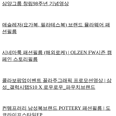
삼양그룹 창립98주년 기념영상
애슬레저(요가복, 필라테스복) 브랜드 뮬라웨어 패
션필름
시네마룩 패션필름 (해외로케) | OLZEN FW시즌 캠
페인 스토리필름
콜라보팝업이벤트 꼴라주그래픽 프로모션영상 | 삼
성_갤럭시탭S10 X 로우로우_파우치브랜드
컨템프러리 남성복브랜드 POTTERY 패션필름 | 도
쿄라이프스타일EP