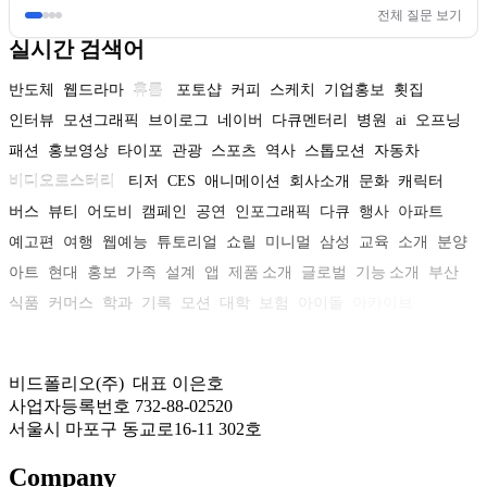
전체 질문 보기
실시간 검색어
반도체
웹드라마
휴롬
포토샵
커피
스케치
기업홍보
횟집
인터뷰
모션그래픽
브이로그
네이버
다큐멘터리
병원
ai
오프닝
패션
홍보영상
타이포
관광
스포츠
역사
스톱모션
자동차
비디오로스터리
티저
CES
애니메이션
회사소개
문화
캐릭터
버스
뷰티
어도비
캠페인
공연
인포그래픽
다큐
행사
아파트
예고편
여행
웹예능
튜토리얼
쇼릴
미니멀
삼성
교육
소개
분양
아트
현대
홍보
가족
설계
앱
제품 소개
글로벌
기능 소개
부산
식품
커머스
학과
기록
모션
대학
보험
아이돌
아카이브
비드폴리오(주) 대표 이은호
사업자등록번호 732-88-02520
서울시 마포구 동교로16-11 302호
Company