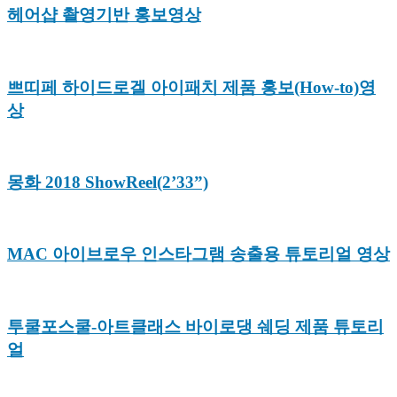
헤어샵 촬영기반 홍보영상
쁘띠페 하이드로겔 아이패치 제품 홍보(How-to)영
상
몽화 2018 ShowReel(2’33”)
MAC 아이브로우 인스타그램 송출용 튜토리얼 영상
투쿨포스쿨-아트클래스 바이로댕 쉐딩 제품 튜토리
얼