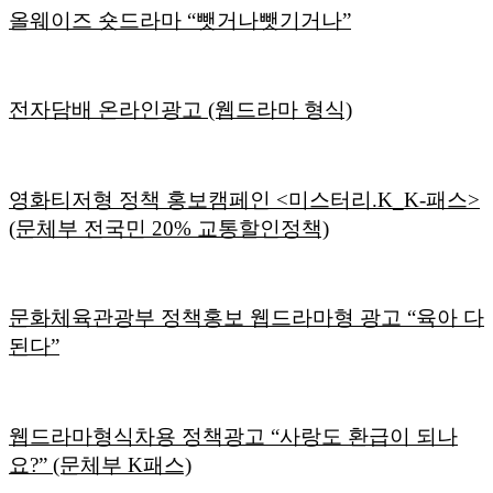
올웨이즈 숏드라마 “뺏거나뺏기거나”
전자담배 온라인광고 (웹드라마 형식)
영화티저형 정책 홍보캠페인 <미스터리.K_K-패스>
(문체부 전국민 20% 교통할인정책)
문화체육관광부 정책홍보 웹드라마형 광고 “육아 다
된다”
웹드라마형식차용 정책광고 “사랑도 환급이 되나
요?” (문체부 K패스)