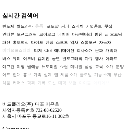
실시간 검색어
반도체
웹드라마
휴롬
포토샵
커피
스케치
기업홍보
횟집
인터뷰
모션그래픽
브이로그
네이버
다큐멘터리
병원
ai
오프닝
패션
홍보영상
타이포
관광
스포츠
역사
스톱모션
자동차
비디오로스터리
티저
CES
애니메이션
회사소개
문화
캐릭터
버스
뷰티
어도비
캠페인
공연
인포그래픽
다큐
행사
아파트
예고편
여행
웹예능
튜토리얼
쇼릴
미니멀
삼성
교육
소개
분양
아트
현대
홍보
가족
설계
앱
제품 소개
글로벌
기능 소개
부산
식품
커머스
학과
기록
모션
대학
보험
아이돌
아카이브
비드폴리오(주) 대표 이은호
사업자등록번호 732-88-02520
서울시 마포구 동교로16-11 302호