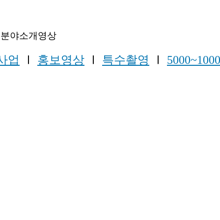
사업분야소개영상
사업
Ⅰ
홍보영상
Ⅰ
특수촬영
Ⅰ
5000~100