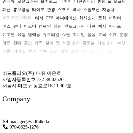
인터뷰
모션그래픽
브이로그
네이버
다큐멘터리
병원
ai
오프닝
패션
홍보영상
타이포
관광
스포츠
역사
스톱모션
자동차
비디오로스터리
티저
CES
애니메이션
회사소개
문화
캐릭터
버스
뷰티
어도비
캠페인
공연
인포그래픽
다큐
행사
아파트
예고편
여행
웹예능
튜토리얼
쇼릴
미니멀
삼성
교육
소개
분양
아트
현대
홍보
가족
설계
앱
제품 소개
글로벌
기능 소개
부산
식품
커머스
학과
기록
모션
대학
보험
아이돌
아카이브
비드폴리오(주) 대표 이은호
사업자등록번호 732-88-02520
서울시 마포구 동교로16-11 302호
Company
About US
manager@vidfolio.kr
070-8625-1276