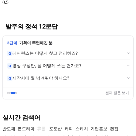
발주의 정석 12문답
3단계
기획이 뚜렷해진 분
레퍼런스는 어떻게 찾고 정리하죠?
Q
영상 구성안, 뭘 어떻게 쓰는 건가요?
Q
제작사에 뭘 넘겨줘야 하나요?
Q
전체 질문 보기
실시간 검색어
반도체
웹드라마
휴롬
포토샵
커피
스케치
기업홍보
횟집