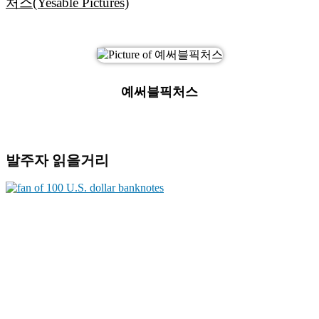
처스(Yesable Pictures)
예써블픽처스
발주자 읽을거리