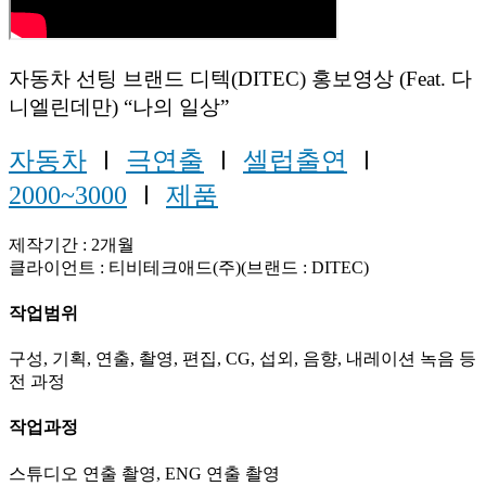
자동차 선팅 브랜드 디텍(DITEC) 홍보영상 (Feat. 다
니엘린데만) “나의 일상”
자동차
Ⅰ
극연출
Ⅰ
셀럽출연
Ⅰ
2000~3000
Ⅰ
제품
제작기간 : 2개월
클라이언트 : 티비테크애드(주)(브랜드 : DITEC)
작업범위
구성, 기획, 연출, 촬영, 편집, CG, 섭외, 음향, 내레이션 녹음 등
전 과정
작업과정
스튜디오 연출 촬영, ENG 연출 촬영