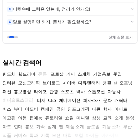
머릿속에 그림은 있는데, 정리가 안돼요!
Q
말로 설명하면 되지, 문서가 필요할까요?
Q
전체 질문 보기
실시간 검색어
반도체
웹드라마
휴롬
포토샵
커피
스케치
기업홍보
횟집
인터뷰
모션그래픽
브이로그
네이버
다큐멘터리
병원
ai
오프닝
패션
홍보영상
타이포
관광
스포츠
역사
스톱모션
자동차
비디오로스터리
티저
CES
애니메이션
회사소개
문화
캐릭터
버스
뷰티
어도비
캠페인
공연
인포그래픽
다큐
행사
아파트
예고편
여행
웹예능
튜토리얼
쇼릴
미니멀
삼성
교육
소개
분양
아트
현대
홍보
가족
설계
앱
제품 소개
글로벌
기능 소개
부산
식품
커머스
학과
기록
모션
대학
보험
아이돌
아카이브