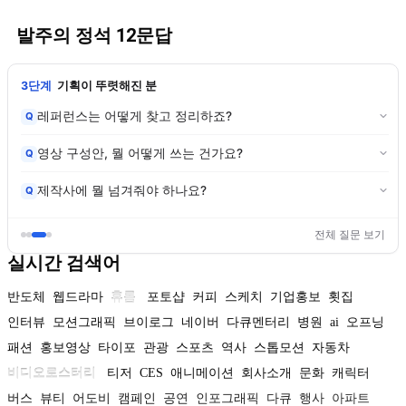
발주의 정석 12문답
3단계
기획이 뚜렷해진 분
레퍼런스는 어떻게 찾고 정리하죠?
Q
영상 구성안, 뭘 어떻게 쓰는 건가요?
Q
제작사에 뭘 넘겨줘야 하나요?
Q
전체 질문 보기
실시간 검색어
반도체
웹드라마
휴롬
포토샵
커피
스케치
기업홍보
횟집
인터뷰
모션그래픽
브이로그
네이버
다큐멘터리
병원
ai
오프닝
패션
홍보영상
타이포
관광
스포츠
역사
스톱모션
자동차
비디오로스터리
티저
CES
애니메이션
회사소개
문화
캐릭터
버스
뷰티
어도비
캠페인
공연
인포그래픽
다큐
행사
아파트