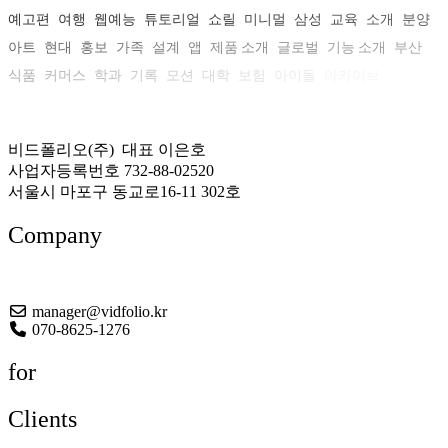
예고편
여행
웹예능
튜토리얼
쇼릴
미니멀
삼성
교육
소개
분양
아트
현대
홍보
가족
설계
앱
제품 소개
글로벌
기능 소개
부산
식품
커머스
학과
기록
모션
대학
보험
아이돌
아카이브
비드폴리오(주) 대표 이은호
사업자등록번호 732-88-02520
서울시 마포구 동교로16-11 302호
Company
About US
manager@vidfolio.kr
070-8625-1276
for
Clients