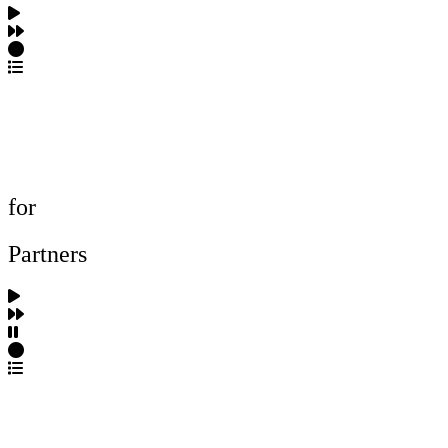
포트폴리오 탐색
제작사 탐색
프로젝트 등록
FAQ
for
Partners
파트너스 가입
포트폴리오 등록
프로필 수정