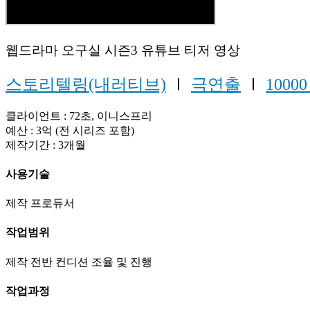
웹드라마 오구실 시즌3 유튜브 티저 영상
스토리텔링(내러티브)
Ⅰ
극연출
Ⅰ
1000
클라이언트 : 72초, 이니스프리
예산 : 3억 (전 시리즈 포함)
제작기간 : 3개월
사용기술
제작 프로듀서
작업범위
제작 전반 컨디션 조율 및 진행
작업과정