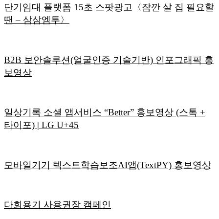
단기임대 플랫폼 15초 스팟광고〈잠깐 살 집 필요할
땐 – 삼삼엠투〉
B2B 보안솔루션(얼굴인증 기술기반) 인포그래픽 홍
보영상
일상기록 소셜 앱서비스 “Better” 홍보영상 (스톡 +
타이포) | LG U+45
모바일기기 텍스트학습보조AI앱(TextPY) 홍보영상
다회용기 사용권장 캠페인