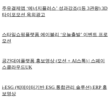
주유결제앱 ‘에너지플러스’ 성과강조(1등 3관왕) 3D
타이포모션 옥외광고
스타일쇼핑플랫폼 에이블리 ‘오늘출발’ 이벤트 프로
모션
공간대여플랫폼 홍보영상 (모션 + AI스톡) | 스페이
스클라우드UK
i-ESG (빅데이터기반 ESG 통합관리 솔루션) ERP 홍
보영상