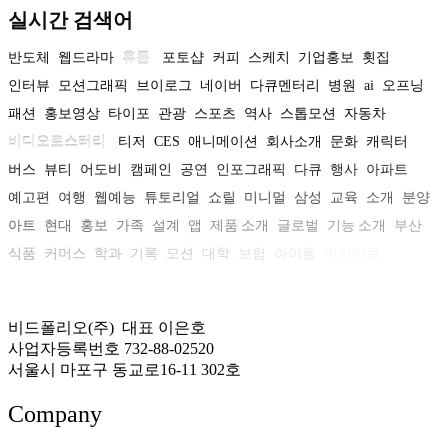
실시간 검색어
반도체
웹드라마
휴롬
포토샵
커피
스케치
기업홍보
횟집
인터뷰
모션그래픽
브이로그
네이버
다큐멘터리
병원
ai
오프닝
패션
홍보영상
타이포
관광
스포츠
역사
스톱모션
자동차
비디오로스터리
티저
CES
애니메이션
회사소개
문화
캐릭터
버스
뷰티
어도비
캠페인
공연
인포그래픽
다큐
행사
아파트
예고편
여행
웹예능
튜토리얼
쇼릴
미니멀
삼성
교육
소개
분양
아트
현대
홍보
가족
설계
앱
제품 소개
글로벌
기능 소개
부산
식품
커머스
학과
기록
모션
대학
보험
아이돌
아카이브
비드폴리오(주) 대표 이은호
사업자등록번호 732-88-02520
서울시 마포구 동교로16-11 302호
Company