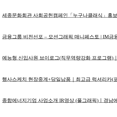
세종문화회관 사회공헌캠페인「누구나클래식」홍보
금융그룹 비전선포 – 모션그래픽 매니페스토 | IM금
예능형 신입사원 브이로그(직무역량강화 프로그램)
행사스케치 현장중계+당일납품｜최고급 럭셔리카(포르쉐 
종합에너지기업 사업소개 IR영상 (풀그래픽)ㅣ경남