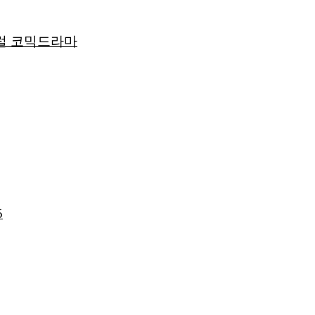
럴 코믹드라마
5