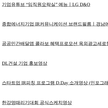
기업유튜브 “임직원오락실” 예능ㅣLG D&O
종합에너지기업 IR커뮤니케이션 브랜드필름ㅣ경남
공공민간배달앱 콜라보 혜택프로모션 옥외광고세로형
DL건설 기업 홍보영상
스타트업 IR피칭 프로그램 D.Day 소개영상 (인포그래픽
한강멍때리기대회 공식스케치영상