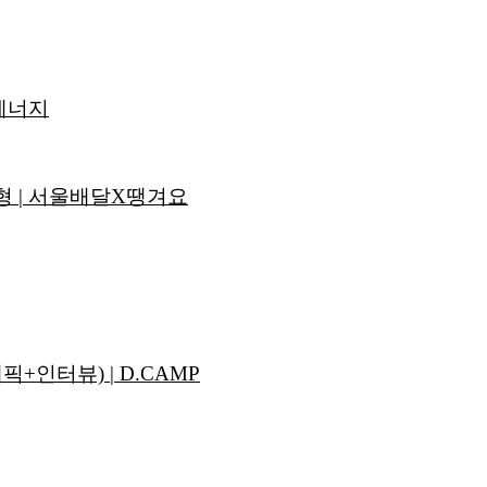
에너지
 | 서울배달X땡겨요
+인터뷰) | D.CAMP