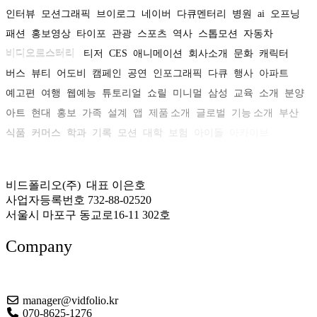
인터뷰
모션그래픽
브이로그
네이버
다큐멘터리
병원
ai
오프닝
패션
홍보영상
타이포
관광
스포츠
역사
스톱모션
자동차
비디오로스터리
티저
CES
애니메이션
회사소개
문화
캐릭터
버스
뷰티
어도비
캠페인
공연
인포그래픽
다큐
행사
아파트
예고편
여행
웹예능
튜토리얼
쇼릴
미니멀
삼성
교육
소개
분양
아트
현대
홍보
가족
설계
앱
제품 소개
글로벌
기능 소개
부산
식품
커머스
학과
기록
모션
대학
보험
아이돌
아카이브
비드폴리오(주) 대표 이은호
사업자등록번호 732-88-02520
서울시 마포구 동교로16-11 302호
Company
About US
manager@vidfolio.kr
070-8625-1276