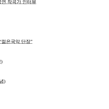
공연 작곡가 인터뷰
“젊은국악 단장”
)
념)