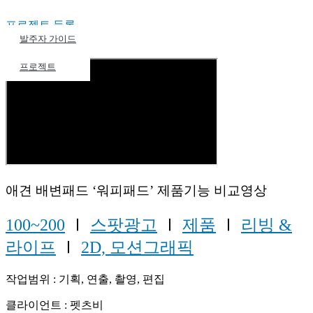
프로젝트 등록
포트폴리오
발주자 가이드
파트너스
프로젝트
애견 배변패드 ‘워피패드’ 제품기능 비교영상
100~200
Ⅰ
스팟광고
Ⅰ
제품
Ⅰ
리빙 &
라이프
Ⅰ
2D, 모션그래픽
작업범위 : 기획, 연출, 촬영, 편집
클라이언트 : 펫츠비