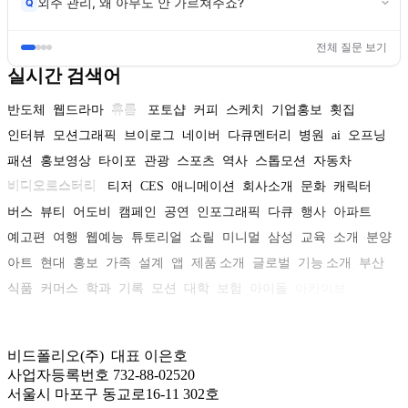
외주 관리, 왜 아무도 안 가르쳐주죠?
Q
전체 질문 보기
실시간 검색어
반도체
웹드라마
휴롬
포토샵
커피
스케치
기업홍보
횟집
인터뷰
모션그래픽
브이로그
네이버
다큐멘터리
병원
ai
오프닝
패션
홍보영상
타이포
관광
스포츠
역사
스톱모션
자동차
비디오로스터리
티저
CES
애니메이션
회사소개
문화
캐릭터
버스
뷰티
어도비
캠페인
공연
인포그래픽
다큐
행사
아파트
예고편
여행
웹예능
튜토리얼
쇼릴
미니멀
삼성
교육
소개
분양
아트
현대
홍보
가족
설계
앱
제품 소개
글로벌
기능 소개
부산
식품
커머스
학과
기록
모션
대학
보험
아이돌
아카이브
비드폴리오(주) 대표 이은호
사업자등록번호 732-88-02520
서울시 마포구 동교로16-11 302호