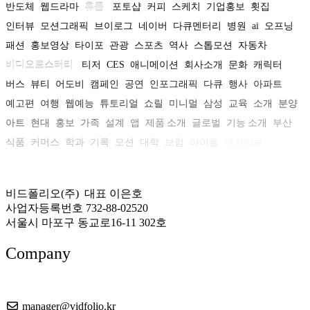
반도체
웹드라마
휴롬
포토샵
커피
스케치
기업홍보
횟집
인터뷰
모션그래픽
브이로그
네이버
다큐멘터리
병원
ai
오프닝
패션
홍보영상
타이포
관광
스포츠
역사
스톱모션
자동차
비디오로스터리
티저
CES
애니메이션
회사소개
문화
캐릭터
버스
뷰티
어도비
캠페인
공연
인포그래픽
다큐
행사
아파트
예고편
여행
웹예능
튜토리얼
쇼릴
미니멀
삼성
교육
소개
분양
아트
현대
홍보
가족
설계
앱
제품 소개
글로벌
기능 소개
부산
식품
커머스
학과
기록
모션
대학
보험
아이돌
아카이브
비드폴리오(주) 대표 이은호
사업자등록번호 732-88-02520
서울시 마포구 동교로16-11 302호
Company
About US
manager@vidfolio.kr