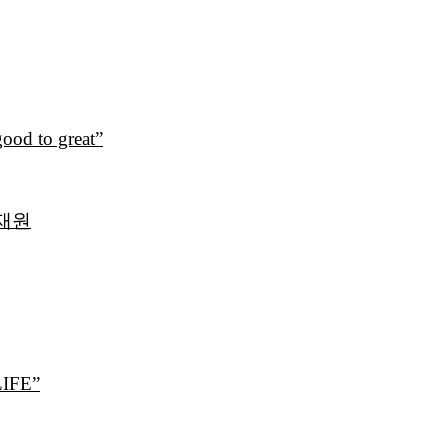
 to great”
재원
IFE”