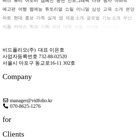
버스
뷰티
어도비
캠페인
공연
인포그래픽
다큐
행사
아파트
예고편
여행
웹예능
튜토리얼
쇼릴
미니멀
삼성
교육
소개
분양
아트
현대
홍보
가족
설계
앱
제품 소개
글로벌
기능 소개
부산
식품
커머스
학과
기록
모션
대학
보험
아이돌
아카이브
비드폴리오(주) 대표 이은호
사업자등록번호 732-88-02520
서울시 마포구 동교로16-11 302호
Company
About US
manager@vidfolio.kr
070-8625-1276
for
Clients