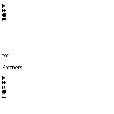
포트폴리오 탐색
제작사 탐색
프로젝트 등록
FAQ
for
Partners
파트너스 가입
포트폴리오 등록