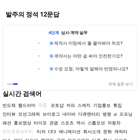
발주의 정석 12문답
1단계
영상 발주 업무가 처음인 분
영상, 꼭 만들어야 하나요?
Q
왜 우리 프로젝트는 산으로 가죠?
Q
외주 관리, 왜 아무도 안 가르쳐주죠?
Q
전체 질문 보기
실시간 검색어
반도체
웹드라마
휴롬
포토샵
커피
스케치
기업홍보
횟집
인터뷰
모션그래픽
브이로그
네이버
다큐멘터리
병원
ai
오프닝
패션
홍보영상
타이포
관광
스포츠
역사
스톱모션
자동차
비디오로스터리
티저
CES
애니메이션
회사소개
문화
캐릭터