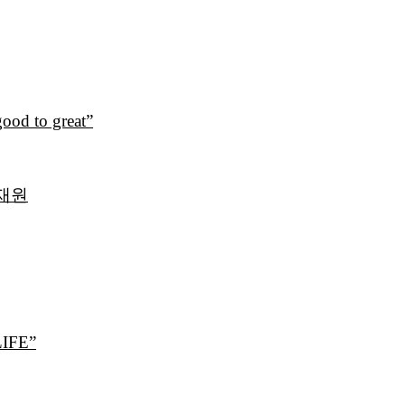
 to great”
재원
IFE”