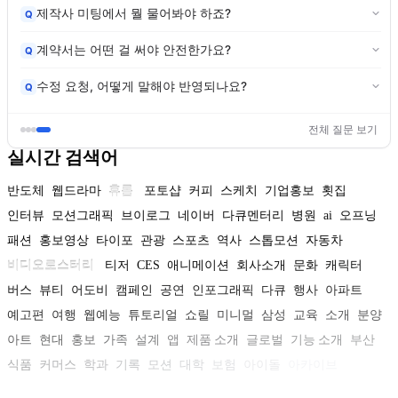
제작사 미팅에서 뭘 물어봐야 하죠?
Q
계약서는 어떤 걸 써야 안전한가요?
Q
수정 요청, 어떻게 말해야 반영되나요?
Q
전체 질문 보기
실시간 검색어
반도체
웹드라마
휴롬
포토샵
커피
스케치
기업홍보
횟집
인터뷰
모션그래픽
브이로그
네이버
다큐멘터리
병원
ai
오프닝
패션
홍보영상
타이포
관광
스포츠
역사
스톱모션
자동차
비디오로스터리
티저
CES
애니메이션
회사소개
문화
캐릭터
버스
뷰티
어도비
캠페인
공연
인포그래픽
다큐
행사
아파트
예고편
여행
웹예능
튜토리얼
쇼릴
미니멀
삼성
교육
소개
분양
아트
현대
홍보
가족
설계
앱
제품 소개
글로벌
기능 소개
부산
식품
커머스
학과
기록
모션
대학
보험
아이돌
아카이브