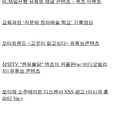
SC제일은행 유튜브 채널 콘텐츠 – 퀴즈 이벤트
교육과정 ‘자문밖 창의예술 학교’ 기록영상
모터트렌드 <고것이 알고싶다> 유튜브콘텐츠
삼양TV “캔유불닭” 엔조이 커플편(w/ 비디오빌리
지) 유튜브 콘텐츠
로이체 소주메이트 디스펜서 SNS 광고 (이시국 홈
파티 Ver.)