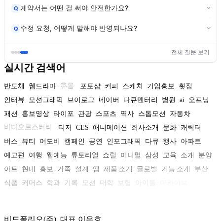
계약서는 어떤 걸 써야 안전한가요?
Q
수정 요청, 어떻게 말해야 반영되나요?
Q
전체 질문 보기
실시간 검색어
반도체
웹드라마
휴롬
포토샵
커피
스케치
기업홍보
횟집
인터뷰
모션그래픽
브이로그
네이버
다큐멘터리
병원
ai
오프닝
패션
홍보영상
타이포
관광
스포츠
역사
스톱모션
자동차
비디오로스터리
티저
CES
애니메이션
회사소개
문화
캐릭터
버스
뷰티
어도비
캠페인
공연
인포그래픽
다큐
행사
아파트
예고편
여행
웹예능
튜토리얼
쇼릴
미니멀
삼성
교육
소개
분양
아트
현대
홍보
가족
설계
앱
제품 소개
글로벌
기능 소개
부산
식품
커머스
학과
기록
모션
대학
보험
아이돌
아카이브
비드폴리오(주) 대표 이은호