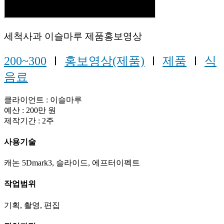
세척사과 이슬마루 제품홍보영상
200~300
Ⅰ
홍보영상(제품)
Ⅰ
제품
Ⅰ
식
음료
클라이언트 : 이슬마루
예산 : 200만 원
제작기간 : 2주
사용기술
캐논 5Dmark3, 슬라이드, 에프터이펙트
작업범위
기획, 촬영, 편집