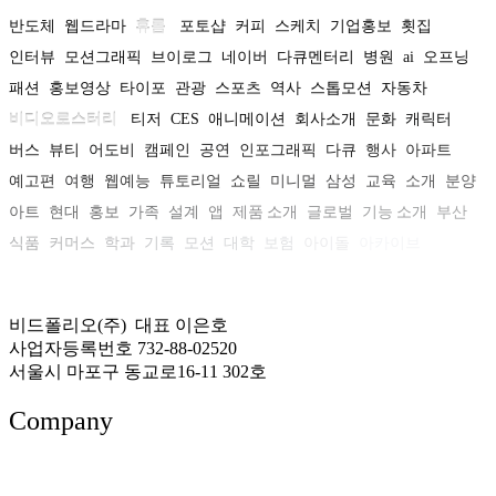
반도체
웹드라마
휴롬
포토샵
커피
스케치
기업홍보
횟집
인터뷰
모션그래픽
브이로그
네이버
다큐멘터리
병원
ai
오프닝
패션
홍보영상
타이포
관광
스포츠
역사
스톱모션
자동차
비디오로스터리
티저
CES
애니메이션
회사소개
문화
캐릭터
버스
뷰티
어도비
캠페인
공연
인포그래픽
다큐
행사
아파트
예고편
여행
웹예능
튜토리얼
쇼릴
미니멀
삼성
교육
소개
분양
아트
현대
홍보
가족
설계
앱
제품 소개
글로벌
기능 소개
부산
식품
커머스
학과
기록
모션
대학
보험
아이돌
아카이브
비드폴리오(주) 대표 이은호
사업자등록번호 732-88-02520
서울시 마포구 동교로16-11 302호
Company
About US