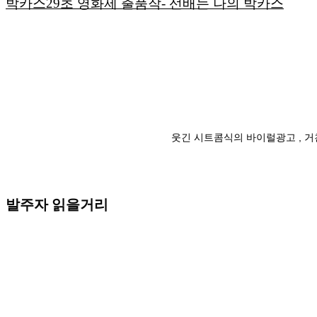
박카스29초 영화제 출품작- 선배는 나의 박카스
웃긴 시트콤식의 바이럴광고 , 
발주자 읽을거리