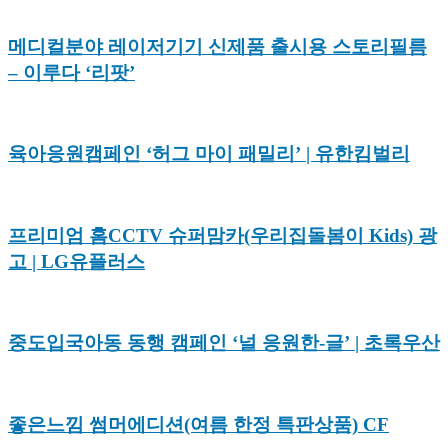
메디컬분야 레이저기기 신제품 출시용 스토리필름
– 이루다 ‘리팟’
육아응원캠페인 ‘허그 마이 패밀리’ | 유한킴벌리
프리미엄 홈CCTV 슈퍼맘카(우리집돌봄이 Kids) 광
고 | LG유플러스
중도입국아동 동행 캠페인 ‘널 응원한-글’ | 초록우산
좋은느낌 썸머에디션(여름 한정 특판상품) CF