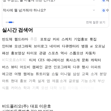
계약서는 어떤 걸 써야 안전한가요?
Q
수정 요청, 어떻게 말해야 반영되나요?
Q
전체 질문 보기
실시간 검색어
반도체
웹드라마
휴롬
포토샵
커피
스케치
기업홍보
횟집
인터뷰
모션그래픽
브이로그
네이버
다큐멘터리
병원
ai
오프닝
패션
홍보영상
타이포
관광
스포츠
역사
스톱모션
자동차
비디오로스터리
티저
CES
애니메이션
회사소개
문화
캐릭터
버스
뷰티
어도비
캠페인
공연
인포그래픽
다큐
행사
아파트
예고편
여행
웹예능
튜토리얼
쇼릴
미니멀
삼성
교육
소개
분양
아트
현대
홍보
가족
설계
앱
제품 소개
글로벌
기능 소개
부산
식품
커머스
학과
기록
모션
대학
보험
아이돌
아카이브
비드폴리오(주) 대표 이은호