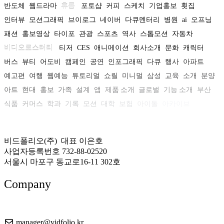
반도체
웹드라마
휴롬
포토샵
커피
스케치
기업홍보
횟집
인터뷰
모션그래픽
브이로그
네이버
다큐멘터리
병원
ai
오프닝
패션
홍보영상
타이포
관광
스포츠
역사
스톱모션
자동차
비디오로스터리
티저
CES
애니메이션
회사소개
문화
캐릭터
버스
뷰티
어도비
캠페인
공연
인포그래픽
다큐
행사
아파트
예고편
여행
웹예능
튜토리얼
쇼릴
미니멀
삼성
교육
소개
분양
아트
현대
홍보
가족
설계
앱
제품 소개
글로벌
기능 소개
부산
식품
커머스
학과
기록
모션
대학
보험
아이돌
아카이브
비드폴리오(주) 대표 이은호
사업자등록번호 732-88-02520
서울시 마포구 동교로16-11 302호
Company
About US
manager@vidfolio.kr