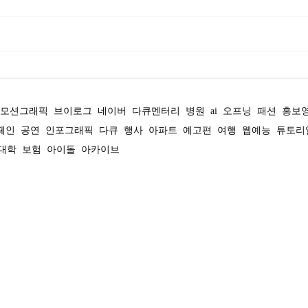
모션그래픽
브이로그
네이버
다큐멘터리
병원
ai
오프닝
패션
홍보
페인
공연
인포그래픽
다큐
행사
아파트
예고편
여행
웹예능
튜토리
대학
보험
아이돌
아카이브