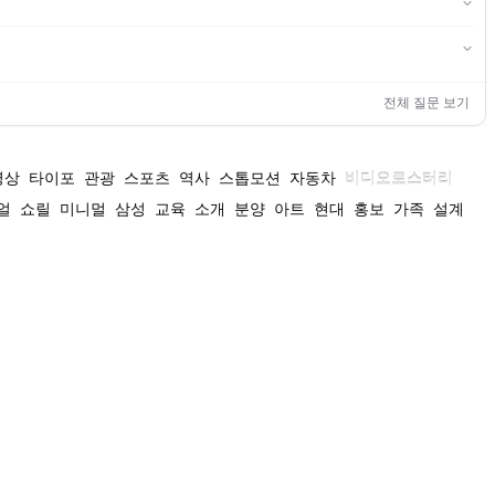
전체 질문 보기
영상
타이포
관광
스포츠
역사
스톱모션
자동차
비디오로스터리
얼
쇼릴
미니멀
삼성
교육
소개
분양
아트
현대
홍보
가족
설계