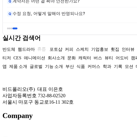
계약서는 어떤 걸 써야 안전한가요?
Q
수정 요청, 어떻게 말해야 반영되나요?
Q
실시간 검색어
반도체
웹드라마
휴롬
포토샵
커피
스케치
기업홍보
횟집
인터뷰
티저
CES
애니메이션
회사소개
문화
캐릭터
버스
뷰티
어도비
캠
앱
제품 소개
글로벌
기능 소개
부산
식품
커머스
학과
기록
모션
비드폴리오(주) 대표 이은호
사업자등록번호 732-88-02520
서울시 마포구 동교로16-11 302호
Company
About US