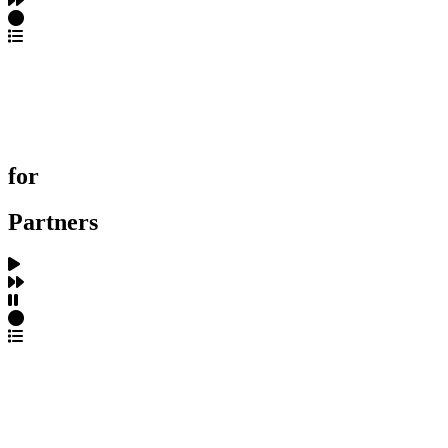
포트폴리오 탐색
제작사 탐색
프로젝트 등록
FAQ
for
Partners
파트너스 가입
포트폴리오 등록
프로필 수정
근황 업데이트