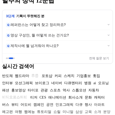
발주의 정석 12문답
3단계
기획이 뚜렷해진 분
레퍼런스는 어떻게 찾고 정리하죠?
Q
영상 구성안, 뭘 어떻게 쓰는 건가요?
Q
제작사에 뭘 넘겨줘야 하나요?
Q
전체 질문 보기
실시간 검색어
반도체
웹드라마
휴롬
포토샵
커피
스케치
기업홍보
횟집
인터뷰
모션그래픽
브이로그
네이버
다큐멘터리
병원
ai
오프닝
패션
홍보영상
타이포
관광
스포츠
역사
스톱모션
자동차
비디오로스터리
티저
CES
애니메이션
회사소개
문화
캐릭터
버스
뷰티
어도비
캠페인
공연
인포그래픽
다큐
행사
아파트
예고편
여행
웹예능
튜토리얼
쇼릴
미니멀
삼성
교육
소개
분양