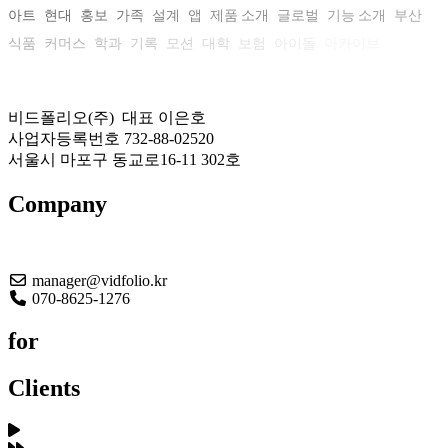
아트
현대
홍보
가족
설계
앱
제품 소개
글로벌
기능 소개
부산
식품
커머스
학과
기록
모션
대학
보험
아이돌
아카이브
비드폴리오(주) 대표 이은호
사업자등록번호 732-88-02520
서울시 마포구 동교로16-11 302호
Company
About US
manager@vidfolio.kr
070-8625-1276
for
Clients