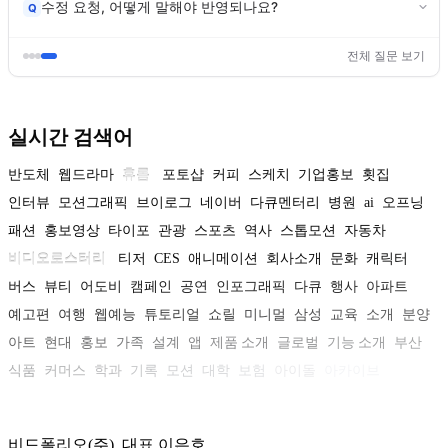
수정 요청, 어떻게 말해야 반영되나요?
Q
전체 질문 보기
실시간 검색어
반도체
웹드라마
휴롬
포토샵
커피
스케치
기업홍보
횟집
인터뷰
모션그래픽
브이로그
네이버
다큐멘터리
병원
ai
오프닝
패션
홍보영상
타이포
관광
스포츠
역사
스톱모션
자동차
비디오로스터리
티저
CES
애니메이션
회사소개
문화
캐릭터
버스
뷰티
어도비
캠페인
공연
인포그래픽
다큐
행사
아파트
예고편
여행
웹예능
튜토리얼
쇼릴
미니멀
삼성
교육
소개
분양
아트
현대
홍보
가족
설계
앱
제품 소개
글로벌
기능 소개
부산
식품
커머스
학과
기록
모션
대학
보험
아이돌
아카이브
비드폴리오(주) 대표 이은호