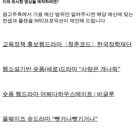
이와 유사한 영상을 제작하려면?
광고주측에서 가용 예산 범위만 알려주시면 해당 예산에 맞는
컨셉과 플랜을 9092프로덕션이 제안해 드립니다
교육정책 홍보웹드라마〈청춘코드〉한국장학재단
웹소설기반 숏폼(세로)드라마 “사랑은 개나줘”
숏폼 웹드라마 어쩌다하우스메이트 | 비글루
올웨이즈 숏드라마 “뺏거나뺏기거나”