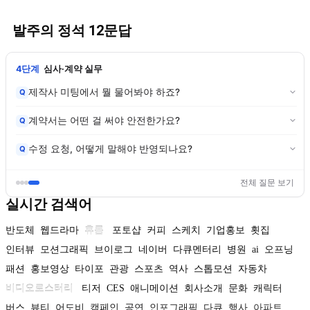
발주의 정석 12문답
4단계
심사·계약 실무
제작사 미팅에서 뭘 물어봐야 하죠?
Q
계약서는 어떤 걸 써야 안전한가요?
Q
수정 요청, 어떻게 말해야 반영되나요?
Q
전체 질문 보기
실시간 검색어
반도체
웹드라마
휴롬
포토샵
커피
스케치
기업홍보
횟집
인터뷰
모션그래픽
브이로그
네이버
다큐멘터리
병원
ai
오프닝
패션
홍보영상
타이포
관광
스포츠
역사
스톱모션
자동차
비디오로스터리
티저
CES
애니메이션
회사소개
문화
캐릭터
버스
뷰티
어도비
캠페인
공연
인포그래픽
다큐
행사
아파트