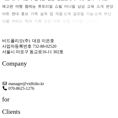
예고편
여행
웹예능
튜토리얼
쇼릴
미니멀
삼성
교육
소개
분양
아트
현대
홍보
가족
설계
앱
제품 소개
글로벌
기능 소개
부산
식품
커머스
학과
기록
모션
대학
보험
아이돌
아카이브
비드폴리오(주) 대표 이은호
사업자등록번호 732-88-02520
서울시 마포구 동교로16-11 302호
Company
About US
manager@vidfolio.kr
070-8625-1276
for
Clients