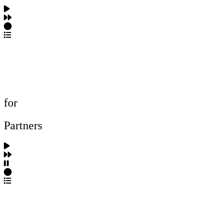
포트폴리오 탐색
제작사 탐색
프로젝트 등록
FAQ
for
Partners
파트너스 가입
포트폴리오 등록