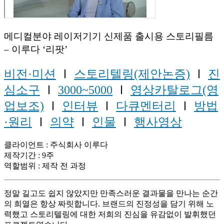
메디컬분야 레이저기기 신제품 출시용 스토리필름
– 이루다 ‘리팟’
비전·미션
Ⅰ
스토리텔링(제안논증)
Ⅰ
진
심소구
Ⅰ
3000~5000
Ⅰ
영상카탈로그(영
업보조)
Ⅰ
인터뷰
Ⅰ
다큐멘터리
Ⅰ
방법
·원리
Ⅰ
의약
Ⅰ
인물
Ⅰ
행사영상
클라이언트 : 주식회사 이루다
제작기간 : 9주
역할범위 : 제작 전 과정
정말 길고도 쉽지 않았지만 만족스러운 결과물을 만나는 순간
의 희열은 항상 짜릿합니다. 브랜드의 진정성을 담기 위해 노
력했고 스토리텔링에 대한 저희의 진심을 유감없이 발휘했던