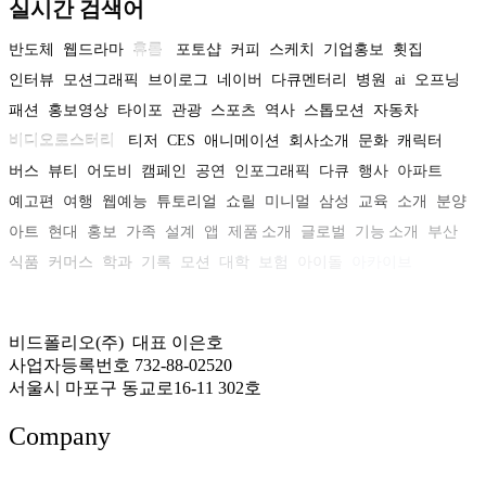
실시간 검색어
반도체
웹드라마
휴롬
포토샵
커피
스케치
기업홍보
횟집
인터뷰
모션그래픽
브이로그
네이버
다큐멘터리
병원
ai
오프닝
패션
홍보영상
타이포
관광
스포츠
역사
스톱모션
자동차
비디오로스터리
티저
CES
애니메이션
회사소개
문화
캐릭터
버스
뷰티
어도비
캠페인
공연
인포그래픽
다큐
행사
아파트
예고편
여행
웹예능
튜토리얼
쇼릴
미니멀
삼성
교육
소개
분양
아트
현대
홍보
가족
설계
앱
제품 소개
글로벌
기능 소개
부산
식품
커머스
학과
기록
모션
대학
보험
아이돌
아카이브
비드폴리오(주) 대표 이은호
사업자등록번호 732-88-02520
서울시 마포구 동교로16-11 302호
Company
About US