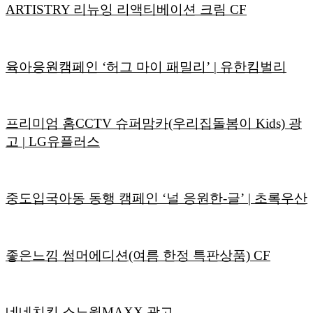
ARTISTRY 리뉴잉 리액티베이션 크림 CF
육아응원캠페인 ‘허그 마이 패밀리’ | 유한킴벌리
프리미엄 홈CCTV 슈퍼맘카(우리집돌봄이 Kids) 광
고 | LG유플러스
중도입국아동 동행 캠페인 ‘널 응원한-글’ | 초록우산
좋은느낌 썸머에디션(여름 한정 특판상품) CF
네네치킨 스노윙MAXX 광고