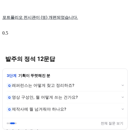
포트폴리오 전시관이 (또) 개편되었습니다.
발주의 정석 12문답
렷해진 분
4단계
심사·계약 실
떻게 찾고 정리하죠?
제작사 미팅에서 
Q
뭘 어떻게 쓰는 건가요?
계약서는 어떤 걸
Q
넘겨줘야 하나요?
수정 요청, 어떻
Q
전체 질문 보기