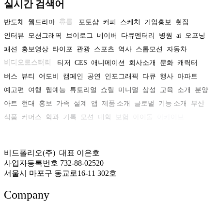
실시간 검색어
반도체
웹드라마
휴롬
포토샵
커피
스케치
기업홍보
횟집
인터뷰
모션그래픽
브이로그
네이버
다큐멘터리
병원
ai
오프닝
패션
홍보영상
타이포
관광
스포츠
역사
스톱모션
자동차
비디오로스터리
티저
CES
애니메이션
회사소개
문화
캐릭터
버스
뷰티
어도비
캠페인
공연
인포그래픽
다큐
행사
아파트
예고편
여행
웹예능
튜토리얼
쇼릴
미니멀
삼성
교육
소개
분양
아트
현대
홍보
가족
설계
앱
제품 소개
글로벌
기능 소개
부산
식품
커머스
학과
기록
모션
대학
보험
아이돌
아카이브
비드폴리오(주) 대표 이은호
사업자등록번호 732-88-02520
서울시 마포구 동교로16-11 302호
Company
About US