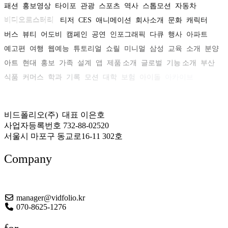
패션
홍보영상
타이포
관광
스포츠
역사
스톱모션
자동차
비디오로스터리
티저
CES
애니메이션
회사소개
문화
캐릭터
버스
뷰티
어도비
캠페인
공연
인포그래픽
다큐
행사
아파트
예고편
여행
웹예능
튜토리얼
쇼릴
미니멀
삼성
교육
소개
분양
아트
현대
홍보
가족
설계
앱
제품 소개
글로벌
기능 소개
부산
식품
커머스
학과
기록
모션
대학
보험
아이돌
아카이브
비드폴리오(주) 대표 이은호
사업자등록번호 732-88-02520
서울시 마포구 동교로16-11 302호
Company
About US
manager@vidfolio.kr
070-8625-1276