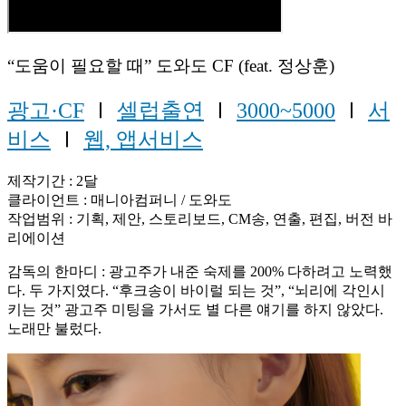
“도움이 필요할 때” 도와도 CF (feat. 정상훈)
광고·CF
Ⅰ
셀럽출연
Ⅰ
3000~5000
Ⅰ
서
비스
Ⅰ
웹, 앱서비스
제작기간 : 2달
클라이언트 : 매니아컴퍼니 / 도와도
작업범위 : 기획, 제안, 스토리보드, CM송, 연출, 편집, 버전 바
리에이션
감독의 한마디 : 광고주가 내준 숙제를 200% 다하려고 노력했
다. 두 가지였다. “후크송이 바이럴 되는 것”, “뇌리에 각인시
키는 것” 광고주 미팅을 가서도 별 다른 얘기를 하지 않았다.
노래만 불렀다.