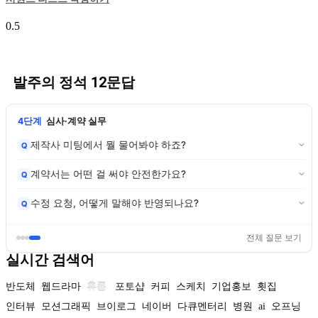
발주의 정석 12문답
4단계
심사·계약 실무
제작사 미팅에서 뭘 물어봐야 하죠?
Q
계약서는 어떤 걸 써야 안전한가요?
Q
수정 요청, 어떻게 말해야 반영되나요?
Q
전체 질문 보기
실시간 검색어
반도체
웹드라마
휴롬
포토샵
커피
스케치
기업홍보
횟집
인터뷰
모션그래픽
브이로그
네이버
다큐멘터리
병원
ai
오프닝