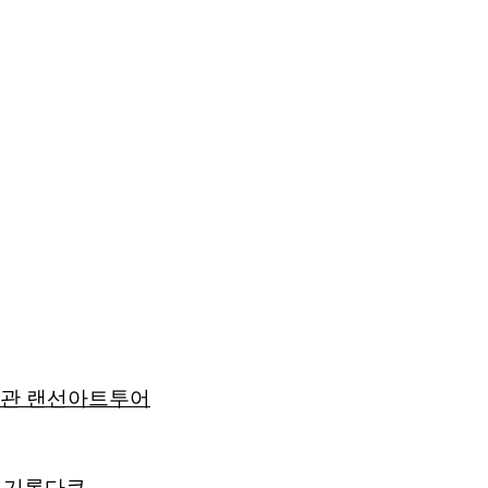
술관 랜선아트투어
 기록다큐