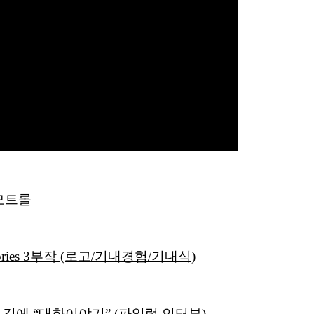
모트롤
ries 3부작 (로고/기내경험/기내식)
길에 “대한이야기” (파일럿 인터뷰)