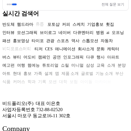
전체 질문 보기
실시간 검색어
반도체
웹드라마
휴롬
포토샵
커피
스케치
기업홍보
횟집
인터뷰
모션그래픽
브이로그
네이버
다큐멘터리
병원
ai
오프닝
패션
홍보영상
타이포
관광
스포츠
역사
스톱모션
자동차
비디오로스터리
티저
CES
애니메이션
회사소개
문화
캐릭터
버스
뷰티
어도비
캠페인
공연
인포그래픽
다큐
행사
아파트
예고편
여행
웹예능
튜토리얼
쇼릴
미니멀
삼성
교육
소개
분양
아트
현대
홍보
가족
설계
앱
제품 소개
글로벌
기능 소개
부산
식품
커머스
학과
기록
모션
대학
보험
아이돌
아카이브
비드폴리오(주) 대표 이은호
사업자등록번호 732-88-02520
서울시 마포구 동교로16-11 302호
Company