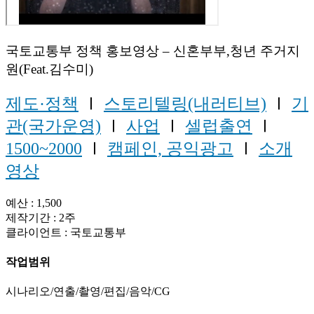
국토교통부 정책 홍보영상 – 신혼부부,청년 주거지
원(Feat.김수미)
제도·정책
Ⅰ
스토리텔링(내러티브)
Ⅰ
기
관(국가운영)
Ⅰ
사업
Ⅰ
셀럽출연
Ⅰ
1500~2000
Ⅰ
캠페인, 공익광고
Ⅰ
소개
영상
예산 : 1,500
제작기간 : 2주
클라이언트 : 국토교통부
작업범위
시나리오/연출/촬영/편집/음악/CG