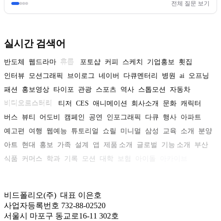
전체 질문 보기
실시간 검색어
반도체
웹드라마
휴롬
포토샵
커피
스케치
기업홍보
횟집
인터뷰
모션그래픽
브이로그
네이버
다큐멘터리
병원
ai
오프닝
패션
홍보영상
타이포
관광
스포츠
역사
스톱모션
자동차
비디오로스터리
티저
CES
애니메이션
회사소개
문화
캐릭터
버스
뷰티
어도비
캠페인
공연
인포그래픽
다큐
행사
아파트
예고편
여행
웹예능
튜토리얼
쇼릴
미니멀
삼성
교육
소개
분양
아트
현대
홍보
가족
설계
앱
제품 소개
글로벌
기능 소개
부산
식품
커머스
학과
기록
모션
대학
보험
아이돌
아카이브
비드폴리오(주) 대표 이은호
사업자등록번호 732-88-02520
서울시 마포구 동교로16-11 302호